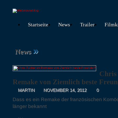
Startseite
News
Trailer
Filmk
»
News
Chris
Remake von Ziemlich beste Freu
MARTIN
NOVEMBER 14, 2012
0
Dass es ein Remake der französischen Komödi
länger bekannt