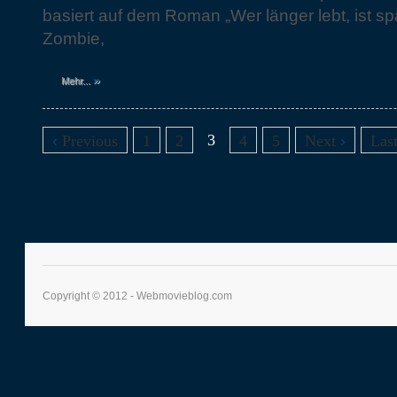
basiert auf dem Roman „Wer länger lebt, ist spä
Zombie,
»
Mehr...
3
‹
Previous
1
2
4
5
Next
›
Las
Copyright © 2012 - Webmovieblog.com