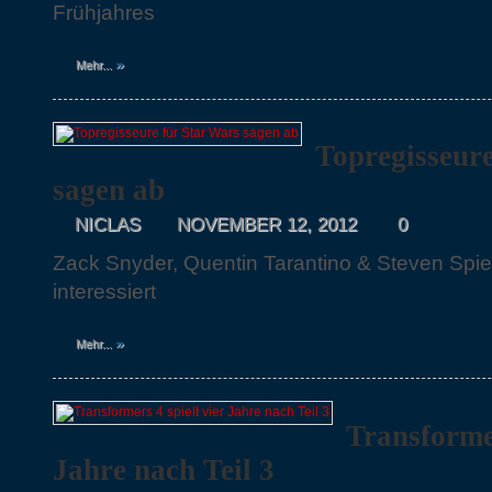
Frühjahres
»
Mehr...
Topregisseure
sagen ab
NICLAS
NOVEMBER 12, 2012
0
Zack Snyder, Quentin Tarantino & Steven Spi
interessiert
»
Mehr...
Transformer
Jahre nach Teil 3