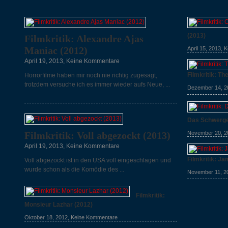
(2013)
Filmkritik: Alexandre Ajas
Maniac (2012)
April 15, 2013,
K
April 19, 2013,
Keine Kommentare
Filmkritik: Th
Horrorfilme haben mir noch nie richtig zugesagt,
trotzdem versuche ich es immer wieder aufs Neue, ...
Dezember 14, 2
Das Schwerge
November 20, 2
Filmkritik: Voll abgezockt (2013)
April 19, 2013,
Keine Kommentare
Filmkritik: J
Voll abgezockt ist in den USA voll eingeschlagen und
wurde schon als die Komödie des ...
November 11, 2
Filmkritik:
Monsieur Lazhar (2012)
Oktober 18, 2012,
Keine Kommentare