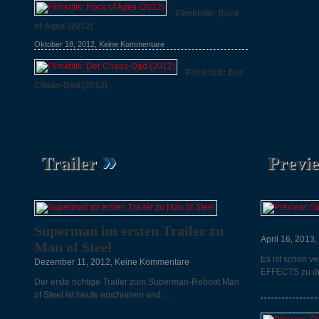
Filmkritik: Rock
of Ages (2012)
Oktober 18, 2012,
Keine Kommentare
Filmkritik: Der
Chaos-Dad (2012)
Oktober 7, 2012,
Keine Kommentare
»
Trailer
Previ
Superman im ersten Trailer zu
April 16, 2013,
Man of Steel
Es ist schon v
Dezember 11, 2012,
Keine Kommentare
EFFECTS zu dr
Der erste richtige Trailer zum Superman-Reboot Man
of Steel ist heute erschienen und ...