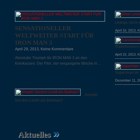
Linings noch 
SENSATIONELLER
April 16, 2013,
K
WELTWEITER START FÜR
IRON MAN 3
Transformers 
April 29, 2013,
Keine Kommentare
April 15, 2013,
K
Absoluter Triumph für IRON MAN 3 an den
Kinokassen: Der Film, der vergangene Woche in ...
Superman im e
Dezember 11, 2
Joseph
Gordon-Levitt als Batman?
November 28, 2012,
Keine Kommentare
»
Aktuelles