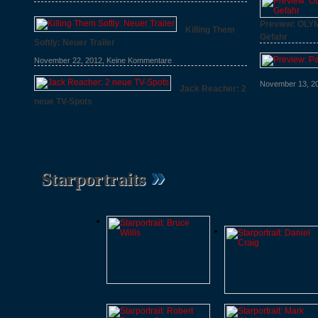
Preview: OLY
Killing Them
Gefahr
Softly: Neuer Trailer
April 15, 2013,
K
November 22, 2012,
Keine Kommentare
November 13, 2
Jack Reacher: 2
neue TV-Spots
November 19, 2012,
Keine Kommentare
»
Starportraits