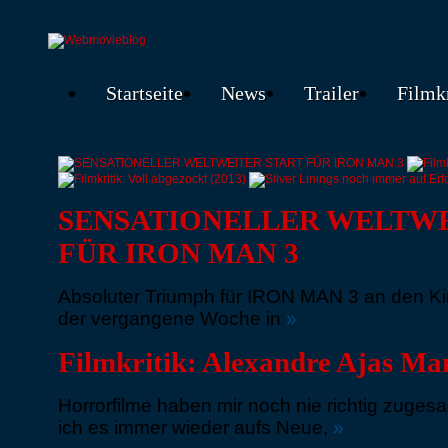
Startseite
News
Trailer
Filmk
SENSATIONELLER WELTWE
FÜR IRON MAN 3
Absoluter Triumph für IRON MAN 3 an den Ki
der vergangene Woche in
»
Filmkritik: Alexandre Ajas Ma
Horrorfilme haben mir noch nie richtig zuges
ich es immer wieder aufs Neue,
»