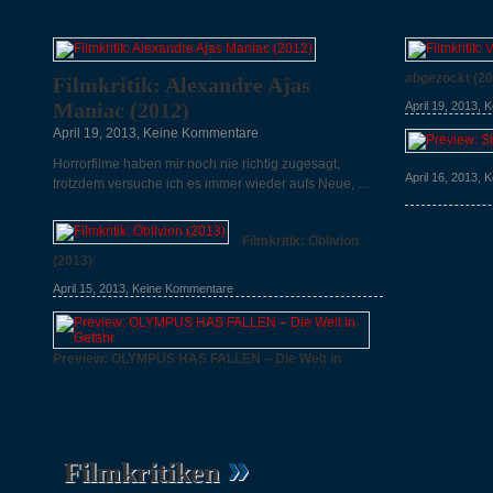
abgezockt (20
Filmkritik: Alexandre Ajas
Maniac (2012)
April 19, 2013,
K
April 19, 2013,
Keine Kommentare
Horrorfilme haben mir noch nie richtig zugesagt,
April 16, 2013,
K
trotzdem versuche ich es immer wieder aufs Neue, ...
Filmkritik: Oblivion
(2013)
April 15, 2013,
Keine Kommentare
Preview: OLYMPUS HAS FALLEN – Die Welt in
Gefahr
April 15, 2013,
Keine Kommentare
»
Filmkritiken