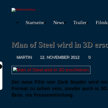
Startseite
News
Trailer
Filmk
Man of Steel wird in 3D ers
MARTIN
12. NOVEMBER 2012
0
Der neue Film von Zack Snyder wird nic
Format zu sehen sein, sonder auch in 3D.
Bros. via Pressemitteilung.