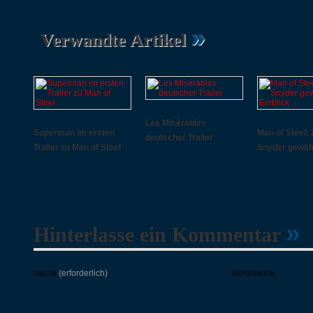
»
Verwandte Artikel
Les Misérables
Superman im ersten
Man of Steel:
deutscher Trailer
Trailer zu Man of Steel
Snyder gewähr
»
Hinterlasse ein Kommentar
Name
(erforderlich)
Kommentar