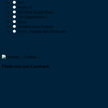
Ted
Project X
The Dark Knight Rises
The Expendables 2
Drive
Ziemlich beste Freunde
50/50 - Freunde fürs ÜberLeben
Loading ...
Finde uns auf Facebook