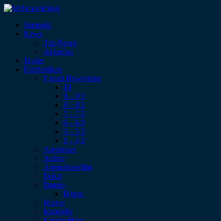
Startseite
News
Top-News
Aktuelles
Trailer
Filmkritiken
# nach Bewertung
10
9 – 9,5
8 – 8,5
7 – 7,5
6 – 6,5
5 – 5,5
1 – 4,5
Abenteuer
Action
Animationsfilm
Doku
Drama
Biopic
Horror
Komödie
Kriminalfilm