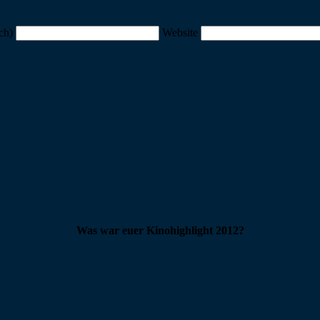
ich)
Website
Was war euer Kinohighlight 2012?