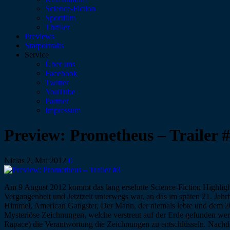
Science-Fiction
Sportfilm
Thriller
Previews
Starportraits
Service
Über uns
Facebook
Twitter
YouTube
Partner
Impressum
Preview: Prometheus – Trailer 
Niclas
2. Mai 2012
0
Am 9 August 2012 kommt das lang ersehnte Science-Fiction Highlight
Vergangenheit und Jetztzeit unterwegs war, an das im späten 21. Ja
Himmel, American Gangster, Der Mann, der niemals lebte und dem 2
Mysteriöse Zeichnungen, welche verstreut auf der Erde gefunden wer
Rapace) die Verantwortung die Zeichnungen zu entschlüsseln. Nachd