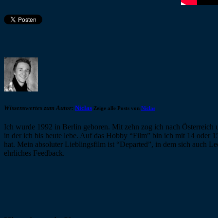
Wissenswertes zum Autor:
Niclas
Zeige alle Posts von
Niclas
Ich wurde 1992 in Berlin geboren. Mit zehn zog ich nach Österreich 
in der ich bis heute lebe. Auf das Hobby “Film” bin ich mit 14 oder 
hat. Mein absoluter Lieblingsfilm ist “Departed”, in dem sich auch L
ehrliches Feedback.