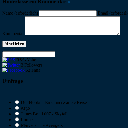
Hinterlasse ein Kommentar
»
Name
(erforderlich)
Email
(erforderl
Kommentar
RSS-Abbo
3
Followers
52
Fans
Umfrage
Der Hobbit - Eine unerwartete Reise
Argo
James Bond 007 - Skyfall
Looper
Marvel's The Avengers