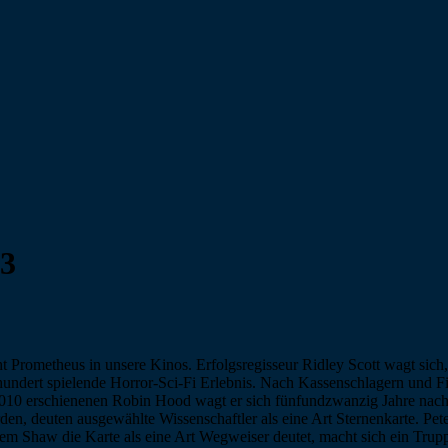
#3
 Prometheus in unsere Kinos. Erfolgsregisseur Ridley Scott wagt sich
hrhundert spielende Horror-Sci-Fi Erlebnis. Nach Kassenschlagern und
010 erschienenen Robin Hood wagt er sich fünfundzwanzig Jahre nach
den, deuten ausgewählte Wissenschaftler als eine Art Sternenkarte. P
em Shaw die Karte als eine Art Wegweiser deutet, macht sich ein Tru