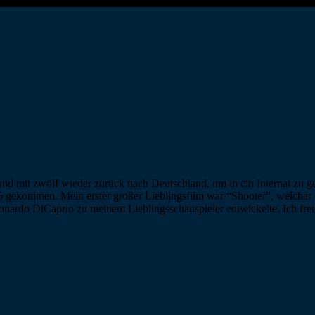
und mit zwölf wieder zurück nach Deutschland, um in ein Internat zu g
15 gekommen. Mein erster großer Lieblingsfilm war “Shooter”, welcher 
eonardo DiCaprio zu meinem Lieblingsschauspieler entwickelte. Ich freu