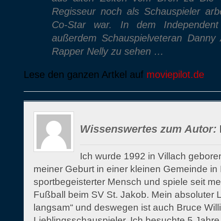
Regisseur noch als Schauspieler arbe
Co-Star war. In dem Independen
außerdem Schauspielveteran Danny A
Rapper Nelly zu sehen …
Lese den ganzen Artkel auf
moviepilot.de
Wissenswertes zum Autor:
Ich wurde 1992 in Villach gebor
meiner Geburt in einer kleinen Gemeinde in K
sportbegeisterter Mensch und spiele seit m
Fußball beim SV St. Jakob. Mein absoluter Lie
langsam“ und deswegen ist auch Bruce Will
Lieblingsschauspieler. Ich besuchte 5 Jahr