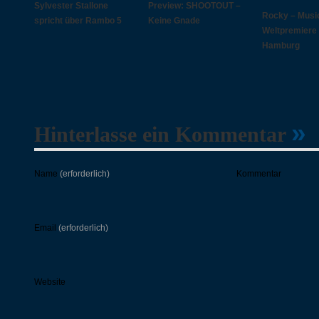
Sylvester Stallone
Preview: SHOOTOUT –
Rocky – Music
spricht über Rambo 5
Keine Gnade
Weltpremiere 
Hamburg
»
Hinterlasse ein Kommentar
Name
(erforderlich)
Kommentar
Email
(erforderlich)
Website