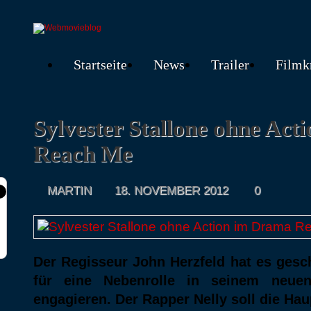
Startseite
News
Trailer
Filmk
Sylvester Stallone ohne Ac
Reach Me
MARTIN
18. NOVEMBER 2012
0
Der Regisseur John Herzfeld hat es gesch
für eine Nebenrolle
in seinem neuen
engagieren. Der Rapper Nelly soll die Ha