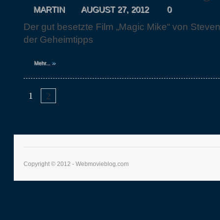
MARTIN
AUGUST 27, 2012
0
Der gut besetzte Film „Magic Mike“ von Steven
der Geheimtipps
»
Mehr...
1
2
Copyright © 2012 - Webmovieblog.com